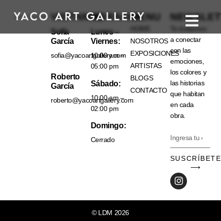
VISÍTANOS
HORARIO
MENU
NEWSLET
HOME
Te invitamos
Sofía
Lunes –
a conectar
García
Viernes:
NOSOTROS
con las
EXPOSICIONES
sofia@yacoartgallery.com
10:00 am –
emociones,
ARTISTAS
05:00 pm
los colores y
Roberto
BLOGS
las historias
Sábado:
García
CONTACTO
que habitan
10:00 am –
roberto@yacoartgallery.com
en cada
02:00 pm
obra.
Domingo:
Cerrado
SUSCRÍBET
⟶
© LDM 2026