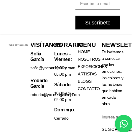
Suscríbete
VISÍTANOS
HORARIO
MENU
NEWSLET
HOME
Te invitamos
Sofía
Lunes –
a conectar
García
Viernes:
NOSOTROS
con las
EXPOSICIONES
sofia@yacoartgallery.com
10:00 am –
emociones,
ARTISTAS
05:00 pm
los colores y
Roberto
BLOGS
las historias
Sábado:
García
CONTACTO
que habitan
10:00 am –
roberto@yacoartgallery.com
en cada
02:00 pm
obra.
Domingo:
Cerrado
SUSCRÍBET