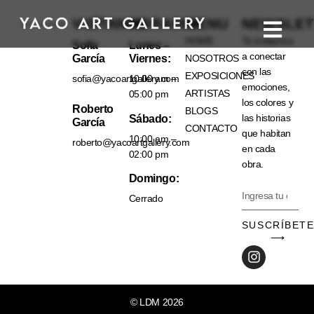
VISÍTANOS
HORARIO
MENU
NEWSLET
HOME
Te invitamos
Sofía
Lunes –
a conectar
García
Viernes:
NOSOTROS
con las
EXPOSICIONES
sofia@yacoartgallery.com
10:00 am –
emociones,
ARTISTAS
05:00 pm
los colores y
Roberto
BLOGS
las historias
Sábado:
García
CONTACTO
que habitan
10:00 am –
roberto@yacoartgallery.com
en cada
02:00 pm
obra.
Domingo:
Cerrado
SUSCRÍBET
⟶
© LDM 2026