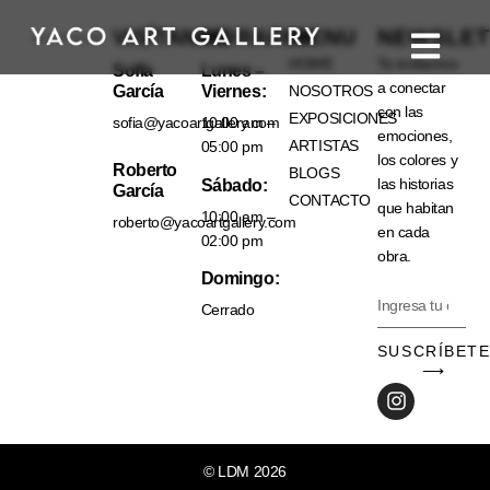
VISÍTANOS
HORARIO
MENU
NEWSLET
HOME
Te invitamos
Sofía
Lunes –
a conectar
García
Viernes:
NOSOTROS
con las
EXPOSICIONES
sofia@yacoartgallery.com
10:00 am –
emociones,
ARTISTAS
05:00 pm
los colores y
Roberto
BLOGS
las historias
Sábado:
García
CONTACTO
que habitan
10:00 am –
roberto@yacoartgallery.com
en cada
02:00 pm
obra.
Domingo:
Cerrado
SUSCRÍBET
⟶
© LDM 2026