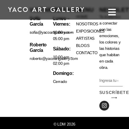
VISÍTANOS
HORARIO
MENU
NEWSLET
HOME
Te invitamos
Sofía
Lunes –
a conectar
García
Viernes:
NOSOTROS
con las
EXPOSICIONES
sofia@yacoartgallery.com
10:00 am –
emociones,
ARTISTAS
05:00 pm
los colores y
Roberto
BLOGS
las historias
Sábado:
García
CONTACTO
que habitan
10:00 am –
roberto@yacoartgallery.com
en cada
02:00 pm
obra.
Domingo:
Cerrado
SUSCRÍBET
⟶
© LDM 2026