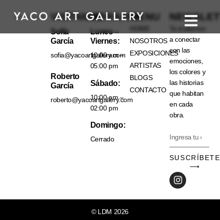
VISÍTANOS
HORARIO
MENU
NEWSLET
HOME
Te invitamos
Sofía
Lunes –
a conectar
García
Viernes:
NOSOTROS
con las
EXPOSICIONES
sofia@yacoartgallery.com
10:00 am –
emociones,
ARTISTAS
05:00 pm
los colores y
Roberto
BLOGS
las historias
Sábado:
García
CONTACTO
que habitan
10:00 am –
roberto@yacoartgallery.com
en cada
02:00 pm
obra.
Domingo:
Cerrado
SUSCRÍBET
⟶
© LDM 2026