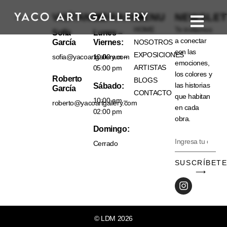
VISÍTANOS
HORARIO
MENU
NEWSLET
HOME
Te invitamos
Sofía
Lunes –
a conectar
García
Viernes:
NOSOTROS
con las
EXPOSICIONES
sofia@yacoartgallery.com
10:00 am –
emociones,
ARTISTAS
05:00 pm
los colores y
Roberto
BLOGS
las historias
Sábado:
García
CONTACTO
que habitan
10:00 am –
roberto@yacoartgallery.com
en cada
02:00 pm
obra.
Domingo:
Cerrado
SUSCRÍBET
⟶
© LDM 2026