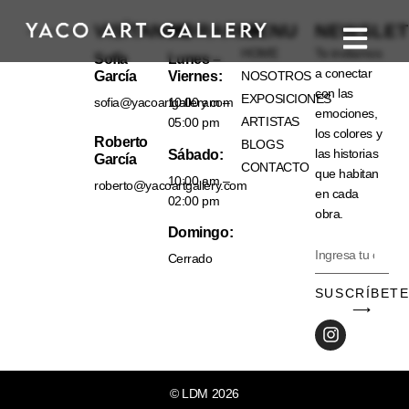
VISÍTANOS
HORARIO
MENU
NEWSLET
HOME
Te invitamos
Sofía
Lunes –
a conectar
García
Viernes:
NOSOTROS
con las
EXPOSICIONES
sofia@yacoartgallery.com
10:00 am –
emociones,
ARTISTAS
05:00 pm
los colores y
Roberto
BLOGS
las historias
Sábado:
García
CONTACTO
que habitan
10:00 am –
roberto@yacoartgallery.com
en cada
02:00 pm
obra.
Domingo:
Cerrado
SUSCRÍBET
⟶
© LDM 2026