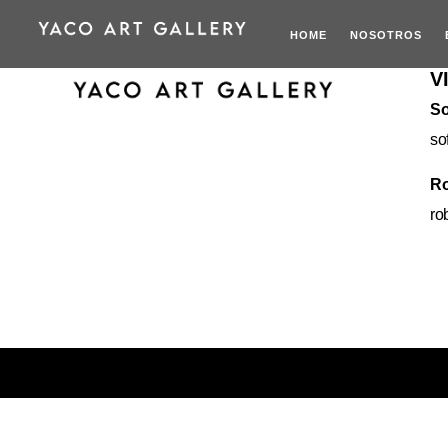
HOME
NOSOTROS
V
So
so
Ro
ro