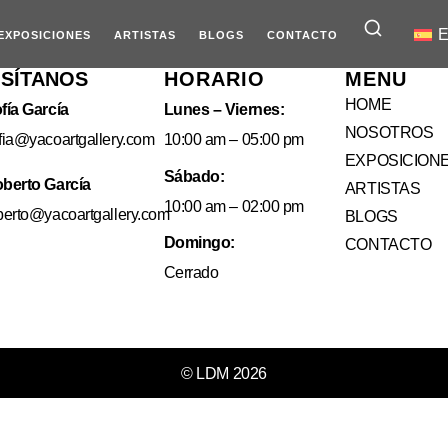
E
EXPOSICIONES
ARTISTAS
BLOGS
CONTACTO
ISÍTANOS
HORARIO
MENU
HOME
fía García
Lunes – Viernes:
NOSOTROS
fia@yacoartgallery.com
10:00 am – 05:00 pm
EXPOSICION
Sábado:
berto García
ARTISTAS
10:00 am – 02:00 pm
berto@yacoartgallery.com
BLOGS
Domingo:
CONTACTO
Cerrado
© LDM 2026