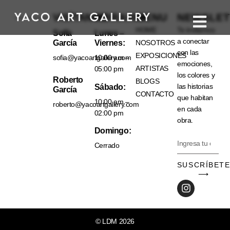
VISÍTANOS
HORARIO
MENU
NEWSLET
HOME
Te invitamos
Sofía
Lunes –
a conectar
García
Viernes:
NOSOTROS
con las
EXPOSICIONES
sofia@yacoartgallery.com
10:00 am –
emociones,
ARTISTAS
05:00 pm
los colores y
Roberto
BLOGS
las historias
Sábado:
García
CONTACTO
que habitan
10:00 am –
roberto@yacoartgallery.com
en cada
02:00 pm
obra.
Domingo:
Cerrado
SUSCRÍBET
⟶
© LDM 2026