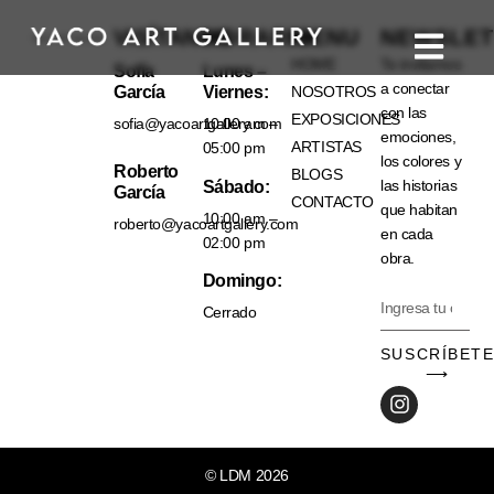
VISÍTANOS
HORARIO
MENU
NEWSLET
HOME
Te invitamos
Sofía
Lunes –
a conectar
García
Viernes:
NOSOTROS
con las
EXPOSICIONES
sofia@yacoartgallery.com
10:00 am –
emociones,
ARTISTAS
05:00 pm
los colores y
Roberto
BLOGS
las historias
Sábado:
García
CONTACTO
que habitan
10:00 am –
roberto@yacoartgallery.com
en cada
02:00 pm
obra.
Domingo:
Cerrado
SUSCRÍBET
⟶
© LDM 2026