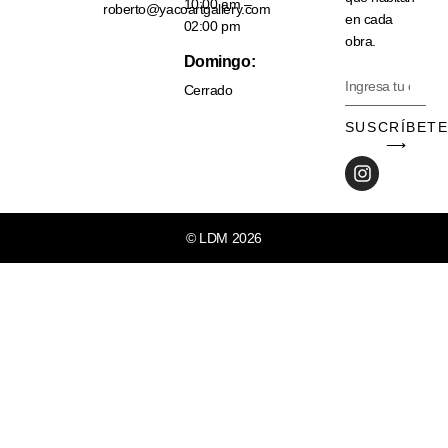
10:00 am –
roberto@yacoartgallery.com
en cada
02:00 pm
obra.
Domingo:
Cerrado
SUSCRÍBET
⟶
© LDM 2026