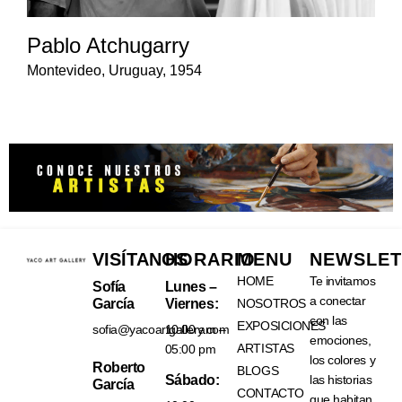
Pablo Atchugarry
Montevideo, Uruguay, 1954
VISÍTANOS
HORARIO
MENU
NEWSLET
HOME
Te invitamos
Sofía
Lunes –
a conectar
García
Viernes:
NOSOTROS
con las
EXPOSICIONES
sofia@yacoartgallery.com
10:00 am –
emociones,
ARTISTAS
05:00 pm
los colores y
Roberto
BLOGS
las historias
Sábado:
García
CONTACTO
que habitan