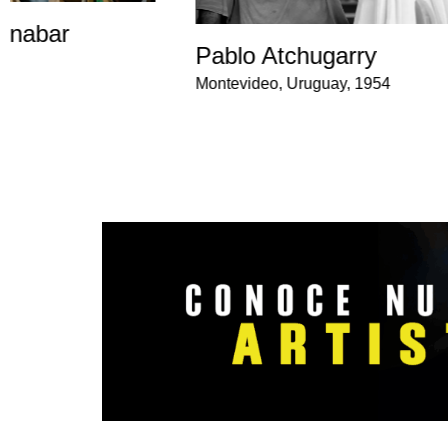
znabar
Pablo Atchugarry
0
Montevideo, Uruguay, 1954