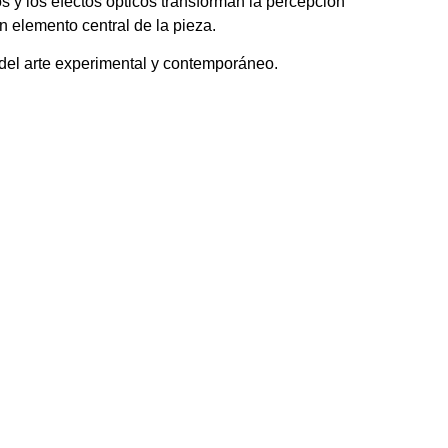
s y los efectos ópticos transforman la percepción
n elemento central de la pieza.
 del arte experimental y contemporáneo.