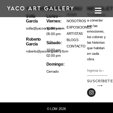
VISÍTANOS
HORARIO
MENU
NEWSLET
HOME
Te invitamos
Sofía
Lunes –
a conectar
García
Viernes:
NOSOTROS
con las
EXPOSICIONES
sofia@yacoartgallery.com
10:00 am –
emociones,
ARTISTAS
05:00 pm
los colores y
Roberto
BLOGS
las historias
Sábado:
García
CONTACTO
que habitan
10:00 am –
roberto@yacoartgallery.com
en cada
02:00 pm
obra.
Domingo:
Cerrado
SUSCRÍBET
⟶
© LDM 2026